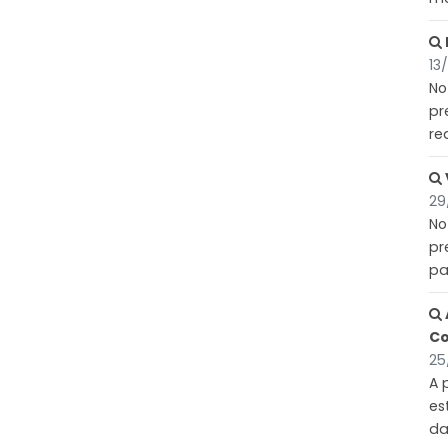
13
No
pr
re
29
No
pr
pa
Co
25
A 
es
da