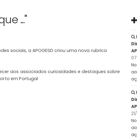
e ..."
Di
edes
sociais,
a
APOGESD
criou
uma
nova
rubrica
A
07
No
ecer
aos
associados
curiosidades e destaques sobre
ao
p
o
r
t
o
e
m
P
o
r
t
u
g
al
aç
Di
A
21
No
ao
aç