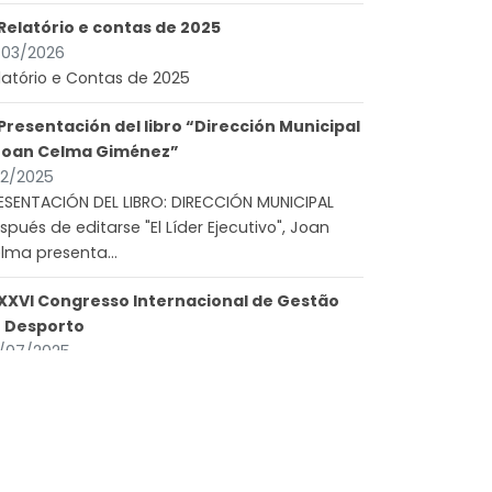
Relatório e contas de 2025
/03/2026
latório e Contas de 2025
Presentación del libro “Dirección Municipal
Joan Celma Giménez”
/12/2025
ESENTACIÓN DEL LIBRO: DIRECCIÓN MUNICIPAL
spués de editarse "El Líder Ejecutivo", Joan
lma presenta...
XXVI Congresso Internacional de Gestão
 Desporto
/07/2025
com enorme entusiasmo e sentido de
sponsabilidade que informamos que o XXVI
ngresso Internacional de...
Acórdão de Uniformização de