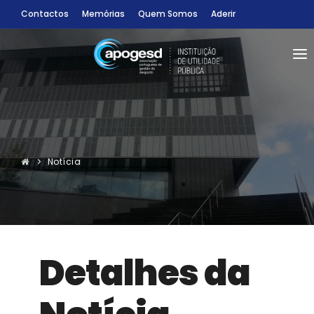
Contactos
Memórias
Quem Somos
Aderir
SÓCIOS
CONDIÇÕES
INFORMAÇÕES
Sócio
CONGRESSOS
Notícia
Sócio-Estudantes
PROGRAMAS
RECURSOS BIBLIOGRÁFICOS
ENTRAR
Detalhes da
%
PT
 no Parceiro