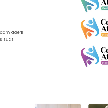
ndam aderir
as suas