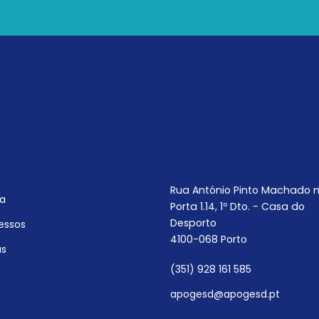
Rua António Pinto Machado n
a
Porta 1.14, 1º Dto. - Casa do
Desporto
essos
4100-068 Porto
as
(351) 928 161 585
apogesd@apogesd.pt