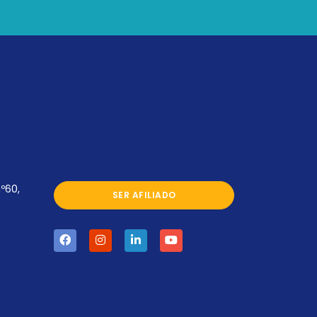
º60,
SER AFILIADO