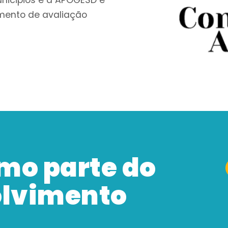
umento de avaliação
mo parte do
olvimento