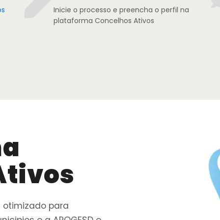
os
Inicie o processo e preencha o perfil na
plataforma Concelhos Ativos
ma
Ativos
l otimizado para
unicipios e a APOGESD e