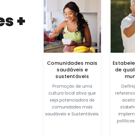
s +
Comunidades mais
Estabele
saudáveis e
de qual
sustentáveis
mun
Promoção de uma
Defin
cultura local ativa que
referenc
seja potenciadora de
aceit
comunidades mais
stakeh
saudáveis e Sustentáveis.
implem
política