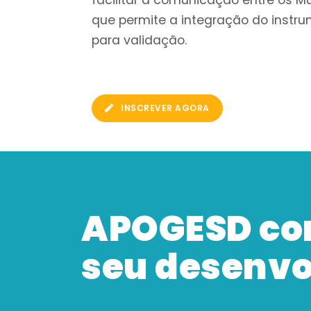
que permite a integração do instr
para validação.
(ABRE NOVA ABA)
INSCREVER AGORA
APOGESD co
seu desenv