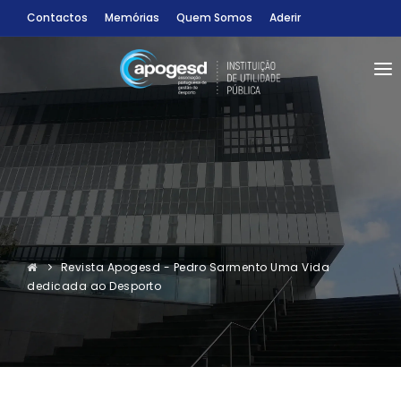
Contactos
Memórias
Quem Somos
Aderir
SÓCIOS
CONDIÇÕES
INFORMAÇÕES
Sócio
CONGRESSOS
Sócio-Estudantes
PROGRAMAS
Revista Apogesd - Pedro Sarmento Uma Vida
RECURSOS BIBLIOGRÁFICOS
dedicada ao Desporto
ENTRAR
PT
ceiro