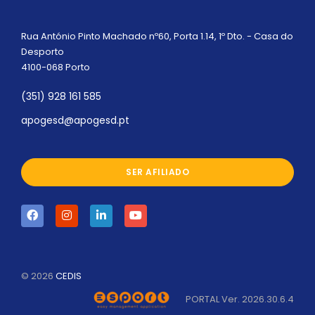
Rua António Pinto Machado nº60, Porta 1.14, 1º Dto. - Casa do
Desporto
4100-068 Porto
(351) 928 161 585
apogesd@apogesd.pt
SER AFILIADO
©
2026
CEDIS
PORTAL Ver. 2026.30.6.4