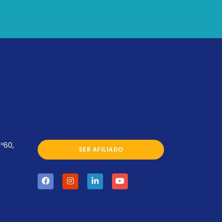
º60,
SER AFILIADO