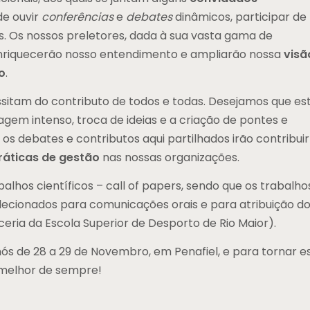
de ouvir
conferências
e
debates
dinâmicos, participar de
s. Os nossos preletores, dada à sua vasta gama de
 enriquecerão nosso entendimento e ampliarão nossa
visã
o
.
itam do contributo de todos e todas. Desejamos que es
em intenso, troca de ideias e a criação de pontes e
os debates e contributos aqui partilhados irão contribuir
ráticas de gestão
nas nossas organizações.
os científicos – call of papers, sendo que os trabalho
elecionados para comunicações orais e para atribuição d
ria da Escola Superior de Desporto de Rio Maior).
ós de 28 a 29 de Novembro, em Penafiel, e para tornar e
 melhor de sempre!