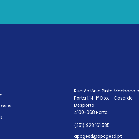
Rua António Pinto Machado n
a
Porta 1.14, 1º Dto. - Casa do
Desporto
essos
4100-068 Porto
as
(351) 928 161 585
apogesd@apogesd.pt